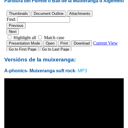
Partitura del Florete o Ball de la Muixeranga d'Algemesí
Versións de la muixeranga:
A-phonics- Muixeranga suft rock
-
MP3