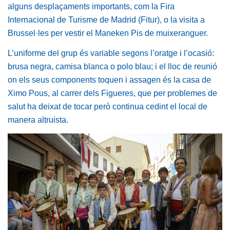
alguns desplaçaments importants, com la Fira
Internacional de Turisme de Madrid (Fitur), o la visita a
Brussel·les per vestir el Maneken Pis de muixeranguer.
L’uniforme del grup és variable segons l’oratge i l’ocasió:
brusa negra, camisa blanca o polo blau; i el lloc de reunió
on els seus components toquen i assagen és la casa de
Ximo Pous, al carrer dels Figueres, que per problemes de
salut ha deixat de tocar però continua cedint el local de
manera altruista.