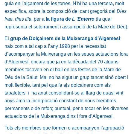
guia en l'alçament de les torres. N'hi ha una tercera, molt
específica, sobre la composició del cant gregorià del
Dies
Irae, dies illa,
per a
la figura de
L 'Enterro
(la qual
representa el soterrament i assumpció de la Mare de Déu).
El
grup de Dolçainers de la Muixeranga d’Algemesí
naix com a tal cap a l’any 1998 per la necessitat
d’acompanyar la Muixeranga en les seues actuacions fora
d’Algemesí, encara que ja en la dècada del 70 alguns
membres tocaven en el ball en les festes de la Mare de
Déu de la Salut. Mai no ha sigut un grup tancat sinó obert i
molt flexible, tant pel que fa als dolçainers com als
tabaleters, i ha anat consolidant-se al llarg de quasi vint
anys amb la incorporació constant de nous membres,
permanents o de reforç puntual, per a tocar en les diverses
actuacions de la Muixeranga dins i fora d’Algemesí.
Tots els membres que formen o acompanyen l’agrupació