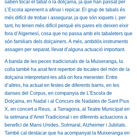
saben tocar el tabal o la dolçaina, ja que han passat per
L’Escola aprenent a afinar i repicar. El grup de tabals és
més difícil de trobar i assegurar, ja que són xiquets i, per
tant, ho tenen més difícil perquè els pares els deixen eixir
fora d’Algemesí, cosa que no passa amb els tabaleters que
són familiars dels dolçainers. A més, ambdós instruments
assagen per separat, llevat d’alguna actuació important.
A banda de les peces tradicionals de la Muixeranga, la
colla també ha anat fent repertori de tocates del món de la
dolçaina interpretant-les allà on fora menester. Entre
d’altres, ha actuat en festes de diferents barris, en les
danses del Corpus, en companyia de L’Escola de
Dolçaina, en Nadal i al Concurs de Nadales de Sant Pius
X, en concert a Reus, a Tarragona, al Teatre Municipal en
la setmana d’Arrel Tradicional i en diferents actuacions a
benefici de Mans Unides, Solmaral, Alzheimer i Jubilats.
També cal destacar que ha acompanyat la Muixeranga en