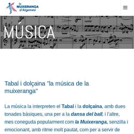
MÚSICA
Tabal i dolçaina "la música de la
muixeranga"
La música la interpreten el
Tabal
i la
dolçaina
, amb dues
tonades bàsiques, una per a la
dansa del ball
,
i l'altre,
mes coneguda popularment com
la Muixeranga,
senzilla i
emocionant, amb ritme molt pautat, com per a servir de