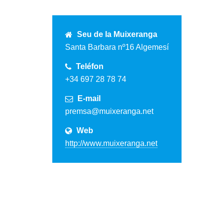
Seu de la Muixeranga
Santa Barbara nº16 Algemesí
Teléfon
+34 697 28 78 74
E-mail
premsa@muixeranga.net
Web
http://www.muixeranga.net