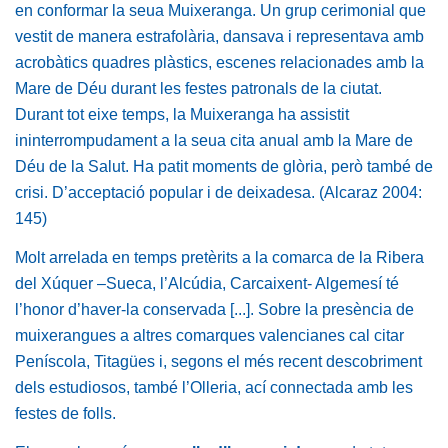
en conformar la seua Muixeranga. Un grup cerimonial que
vestit de manera estrafolària, dansava i representava amb
acrobàtics quadres plàstics, escenes relacionades amb la
Mare de Déu durant les festes patronals de la ciutat.
Durant tot eixe temps, la Muixeranga ha assistit
ininterrompudament a la seua cita anual amb la Mare de
Déu de la Salut. Ha patit moments de glòria, però també de
crisi. D’acceptació popular i de deixadesa. (Alcaraz 2004:
145)
Molt arrelada en temps pretèrits a la comarca de la Ribera
del Xúquer –Sueca, l’Alcúdia, Carcaixent- Algemesí té
l’honor d’haver-la conservada [...]. Sobre la presència de
muixerangues a altres comarques valencianes cal citar
Peníscola, Titagües i, segons el més recent descobriment
dels estudiosos, també l’Olleria, ací connectada amb les
festes de folls.