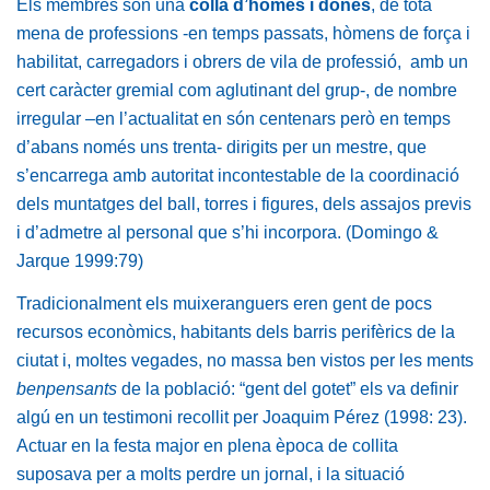
Els membres són una
colla d’homes i dones
, de tota
mena de professions -en temps passats, hòmens de força i
habilitat, carregadors i obrers de vila de professió, amb un
cert caràcter gremial com aglutinant del grup-, de nombre
irregular –en l’actualitat en són centenars però en temps
d’abans només uns trenta- dirigits per un mestre, que
s’encarrega amb autoritat incontestable de la coordinació
dels muntatges del ball, torres i figures, dels assajos previs
i d’admetre al personal que s’hi incorpora. (Domingo &
Jarque 1999:79)
Tradicionalment els muixeranguers eren gent de pocs
recursos econòmics, habitants dels barris perifèrics de la
ciutat i, moltes vegades, no massa ben vistos per les ments
benpensants
de la població: “gent del gotet” els va definir
algú en un testimoni recollit per Joaquim Pérez (1998: 23).
Actuar en la festa major en plena època de collita
suposava per a molts perdre un jornal, i la situació