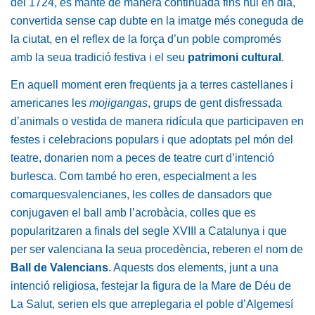
del 1724, es manté de manera continuada fins hui en dia,
convertida sense cap dubte en la imatge més coneguda de
la ciutat, en el reflex de la força d’un poble compromés
amb la seua tradició festiva i el seu
patrimoni cultural
.
En aquell moment eren freqüents ja a terres castellanes i
americanes les
mojigangas
, grups de gent disfressada
d’animals o vestida de manera ridícula que participaven en
festes i celebracions populars i que adoptats pel món del
teatre, donarien nom a peces de teatre curt d’intenció
burlesca. Com també ho eren, especialment a les
comarquesvalencianes, les colles de dansadors que
conjugaven el ball amb l’acrobàcia, colles que es
popularitzaren a finals del segle XVIII a Catalunya i que
per ser valenciana la seua procedència, reberen el nom de
Ball de Valencians
. Aquests dos elements, junt a una
intenció religiosa, festejar la figura de la Mare de Déu de
La Salut, serien els que arreplegaria el poble d’Algemesí