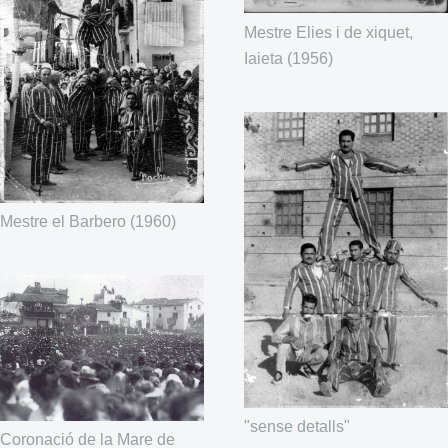
Mestre Elies i de xiquet,
Iaieta (1956)
Mestre el Barbero (1960)
"sense detalls"
Coronació de la Mare de