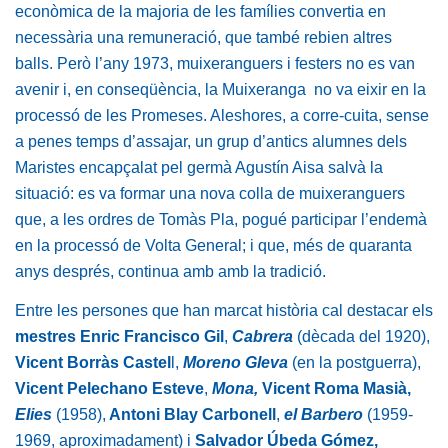
econòmica de la majoria de les famílies convertia en
necessària una remuneració, que també rebien altres
balls. Però l’any 1973, muixeranguers i festers no es van
avenir i, en conseqüència, la Muixeranga no va eixir en la
processó de les Promeses. Aleshores, a corre-cuita, sense
a penes temps d’assajar, un grup d’antics alumnes dels
Maristes encapçalat pel germà Agustín Aisa salvà la
situació: es va formar una nova colla de muixeranguers
que, a les ordres de Tomàs Pla, pogué participar l’endemà
en la processó de Volta General; i que, més de quaranta
anys després, continua amb amb la tradició.
Entre les persones que han marcat història cal destacar els
mestres Enric Francisco Gil
,
Cabrera
(dècada del 1920),
Vicent Borràs Castel
l,
Moreno Gleva
(en la postguerra),
Vicent Pelechano Esteve
,
Mona,
Vicent Roma Masià,
Elies
(1958),
Antoni Blay Carbonell
,
el Barbero
(1959-
1969, aproximadament) i
Salvador Úbeda Gómez,