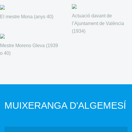
Actuació davant de
El mestre Mona (anys 40)
l’Ajuntament de València
(1934)
Mestre Moreno Gleva (1939
o 40)
MUIXERANGA D'ALGEMESÍ