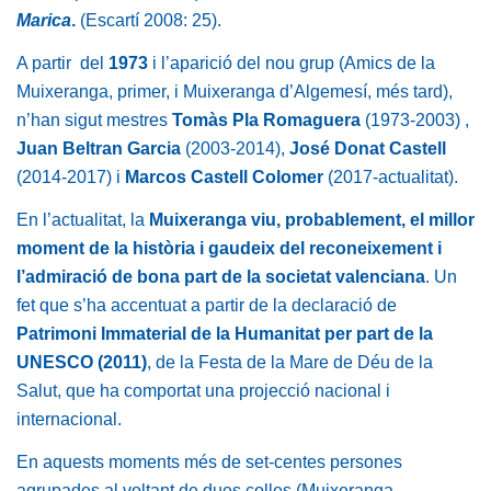
Marica
.
(Escartí 2008: 25).
A partir del
1973
i l’aparició del nou grup (Amics de la
Muixeranga, primer, i Muixeranga d’Algemesí, més tard),
n’han sigut mestres
Tomàs Pla Romaguera
(1973-2003) ,
Juan Beltran Garcia
(2003-2014),
José Donat Castell
(2014-2017) i
Marcos Castell Colomer
(2017-actualitat).
En l’actualitat, la
Muixeranga viu, probablement, el millor
moment de la història i gaudeix del reconeixement i
l’admiració de bona part de la societat valenciana
. Un
fet que s’ha accentuat a partir de la declaració de
Patrimoni Immaterial de la Humanitat per part de la
UNESCO (2011)
, de la Festa de la Mare de Déu de la
Salut, que ha comportat una projecció nacional i
internacional.
En aquests moments més de set-centes persones
agrupades al voltant de dues colles (Muixeranga