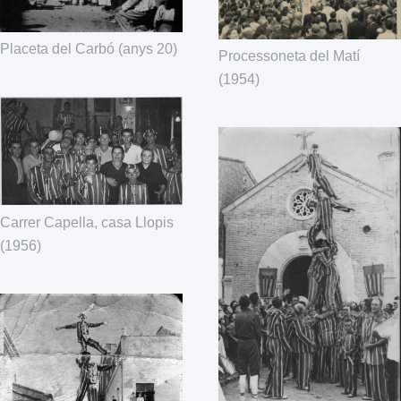
Placeta del Carbó (anys 20)
Processoneta del Matí
(1954)
Carrer Capella, casa Llopis
(1956)