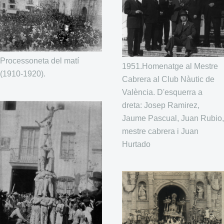
Processoneta del matí
1951.Homenatge al Mestre
(1910-1920).
Cabrera al Club Nàutic de
València. D'esquerra a
dreta: Josep Ramirez,
Jaume Pascual, Juan Rubio,
mestre cabrera i Juan
Hurtado