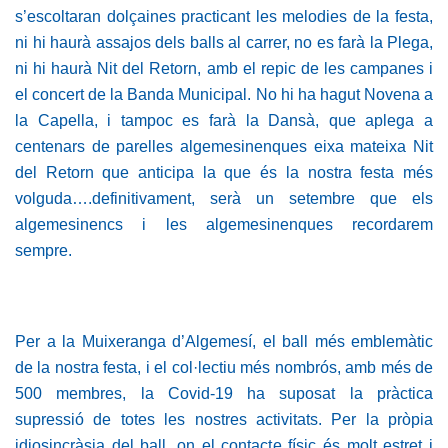
s’escoltaran dolçaines practicant les melodies de la festa,
ni hi haurà assajos dels balls al carrer, no es farà la Plega,
ni hi haurà Nit del Retorn, amb el repic de les campanes i
el concert de la Banda Municipal. No hi ha hagut Novena a
la Capella, i tampoc es farà la Dansà, que aplega a
centenars de parelles algemesinenques eixa mateixa Nit
del Retorn que anticipa la que és la nostra festa més
volguda….definitivament, serà un setembre que els
algemesinencs i les algemesinenques recordarem
sempre.
Per a la Muixeranga d’Algemesí, el ball més emblemàtic
de la nostra festa, i el col·lectiu més nombrós, amb més de
500 membres, la Covid-19 ha suposat la pràctica
supressió de totes les nostres activitats. Per la pròpia
idiosincràsia del ball, on el contacte físic és molt estret i