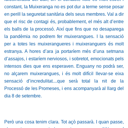
constant, la Muixeranga no es pot dur a terme sense posar
en perill la seguretat sanitària dels seus membres. Val a dir
que el risc de contagi és, probablement, el més alt d’entre
els balls de la processó. Així que fins que no desaparega
la pandèmia no podrem fer muixerangues. I la sensació
per a totes les muixerangueres i muixeranguers és molt
estranya. A hores d’ara ja portaríem més d’una setmana
d’assajos, i estaríem nerviosos, i sobretot, emocionats pels
intensos dies que ens esperaven. Enguany no podrà ser,
no alçarem muixerangues, i és molt difícil llevar-se eixa
sensació d’incredulitat....que serà total la nit de la
Processó de les Promeses, i ens acompanyarà al llarg del
dia 8 de setembre.
Però una cosa tenim clara. Tot açò passarà. I quan passe,