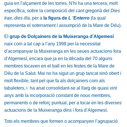
guia en l'alçament de les torres. N'hi ha una tercera, molt
específica, sobre la composició del cant gregorià del
Dies
Irae, dies illa,
per a
la figura de
L 'Enterro
(la qual
representa el soterrament i assumpció de la Mare de Déu).
El
grup de Dolçainers de la Muixeranga d’Algemesí
naix com a tal cap a l’any 1998 per la necessitat
d’acompanyar la Muixeranga en les seues actuacions fora
d’Algemesí, encara que ja en la dècada del 70 alguns
membres tocaven en el ball en les festes de la Mare de
Déu de la Salut. Mai no ha sigut un grup tancat sinó obert i
molt flexible, tant pel que fa als dolçainers com als
tabaleters, i ha anat consolidant-se al llarg de quasi vint
anys amb la incorporació constant de nous membres,
permanents o de reforç puntual, per a tocar en les diverses
actuacions de la Muixeranga dins i fora d’Algemesí.
Tots els membres que formen o acompanyen l’agrupació