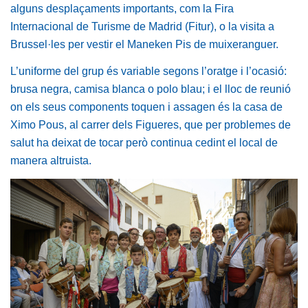
alguns desplaçaments importants, com la Fira
Internacional de Turisme de Madrid (Fitur), o la visita a
Brussel·les per vestir el Maneken Pis de muixeranguer.
L’uniforme del grup és variable segons l’oratge i l’ocasió:
brusa negra, camisa blanca o polo blau; i el lloc de reunió
on els seus components toquen i assagen és la casa de
Ximo Pous, al carrer dels Figueres, que per problemes de
salut ha deixat de tocar però continua cedint el local de
manera altruista.