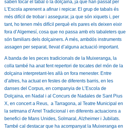
saben tocar el tabal o la dolçaina, ja que han passat per
L’Escola aprenent a afinar i repicar. El grup de tabals és
més difícil de trobar i assegurar, ja que són xiquets i, per
tant, ho tenen més difícil perquè els pares els deixen eixir
fora d’Algemesí, cosa que no passa amb els tabaleters que
són familiars dels dolçainers. A més, ambdós instruments
assagen per separat, llevat d’alguna actuació important.
A banda de les peces tradicionals de la Muixeranga, la
colla també ha anat fent repertori de tocates del món de la
dolçaina interpretant-les allà on fora menester. Entre
d’altres, ha actuat en festes de diferents barris, en les
danses del Corpus, en companyia de L’Escola de
Dolçaina, en Nadal i al Concurs de Nadales de Sant Pius
X, en concert a Reus, a Tarragona, al Teatre Municipal en
la setmana d’Arrel Tradicional i en diferents actuacions a
benefici de Mans Unides, Solmaral, Alzheimer i Jubilats.
També cal destacar que ha acompanyat la Muixeranga en