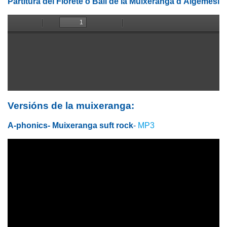
Partitura del Florete o Ball de la Muixeranga d'Algemesí
Versións de la muixeranga:
A-phonics- Muixeranga suft rock
-
MP3