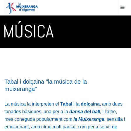
MÚSICA
Tabal i dolçaina "la música de la
muixeranga"
La música la interpreten el
Tabal
i la
dolçaina
, amb dues
tonades bàsiques, una per a la
dansa del ball
,
i l'altre,
mes coneguda popularment com
la Muixeranga,
senzilla i
emocionant, amb ritme molt pautat, com per a servir de