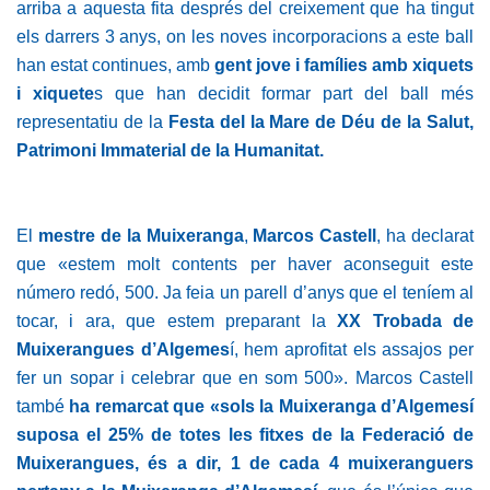
arriba a aquesta fita després del creixement que ha tingut
els darrers 3 anys, on les noves incorporacions a este ball
han estat continues, amb
gent jove i famílies amb xiquets
i xiquete
s que han decidit formar part del ball més
representatiu de la
Festa del la Mare de Déu de la Salut,
Patrimoni Immaterial de la Humanitat.
El
mestre de la Muixeranga
,
Marcos Castell
, ha declarat
que «estem molt contents per haver aconseguit este
número redó, 500. Ja feia un parell d’anys que el teníem al
tocar, i ara, que estem preparant la
XX Trobada de
Muixerangues d’Algemes
í, hem aprofitat els assajos per
fer un sopar i celebrar que en som 500». Marcos Castell
també
ha remarcat que «sols la Muixeranga d’Algemesí
suposa el 25% de totes les fitxes de la Federació de
Muixerangues, és a dir, 1 de cada 4 muixeranguers