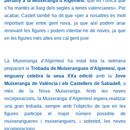
pertany a la Muixeranga d’Algemesí
, que és l’única que
s’ha mantés al llarg dels segles a terres valencianes». Per
acabar, Castell també ha dit que «per a nosaltres és molt
important que entre gent nova, ja que així podem anar
renovant les figures i podem intentar-ne de noves, ja que
en les figures més altes ens cal gent jove
La Muixeranga d’Algemesí ha estat tota la setmana
preparant la
Trobada de Muixerangues d’Algemesí, que
enguany celebra la seua XXa edició
amb la
Jove
Muixeranga de València i els Castellers de Sabadell,
a
més de la Nova Muixeranga. Amb les noves
incorporacions, la Muixeranga d’Algemesí espera realitzar
una gran trobada, sempre amb l’objectiu de que en les
figures participe el major número possible de
muixerangueres i muixeranguers, i sobretot, les noves
incorporacions.